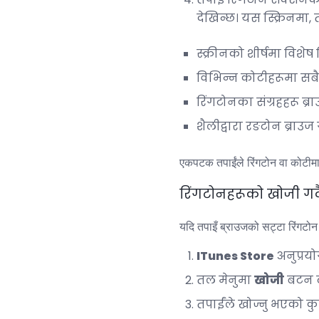
देखिन्छ। यस स्क्रिनमा,
स्क्रीनको शीर्षमा विशेष 
विभिन्न कोटीहरूमा सबैभ
रिंगटोनका संग्रहहरू ब्राउ
शैलीद्वारा रङटोन ब्राउज
एकपटक तपाईंले रिंगटोन वा कोटीमा र
रिंगटोनहरूको खोजी गर्द
यदि तपाइँ ब्राउजको सट्टा रिंगटोन 
ITunes Store
अनुप्रयो
तल मेनुमा
खोजी
बटन ट्
तपाईंले खोज्नु भएको कुर