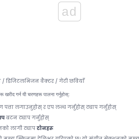
ad
टिव / डिजिटलभिजन वैक्टर / गेटी छवियाँ
 खरीद गर्न यी चरणहरू पालना गर्नुहोस्:
ग पत्ता लगाउनुहोस् र एप लन्च गर्नुहोस् ट्याप गर्नुहोस्
थप
बटन ट्याप गर्नुहोस्
ानको लागी ट्याप
टोनहरू
मुख्य स्क्रिनमा डेलिभर गरिएको छ। यो संगीत सेक्शनको मुख्य स