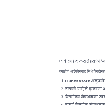
छवि क्रेडिट: क्रसरोडसफ्रे
तपाईंको आईफोनबाट सिधै रिंगटोनहरू
ITunes Store
अनुप्रयो
तलको दाहिने कुनामा
रिंगटोन्स सेक्शनमा ज
तपाई रिंगटोन सेक्शनको 