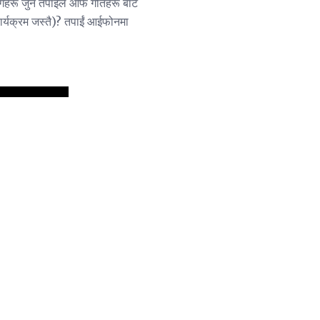
ोगहरू जुन तपाइँले आफैं गीतहरू बाट
ी कार्यक्रम जस्तै)? तपाईं आईफोनमा