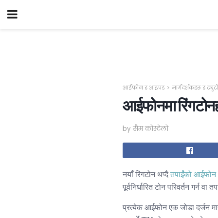
आईफोन र आइपड
मार्गदर्शकहरू र ट्यू
आईफोनमा रिंगटोनह
by सैम कोस्टेलो
नयाँ रिंगटोन थप्दै
तपाईंको आईफोन
पूर्वनिर्धारित टोन परिवर्तन गर्न
प्रत्येक आईफोन एक जोडा दर्जन मान