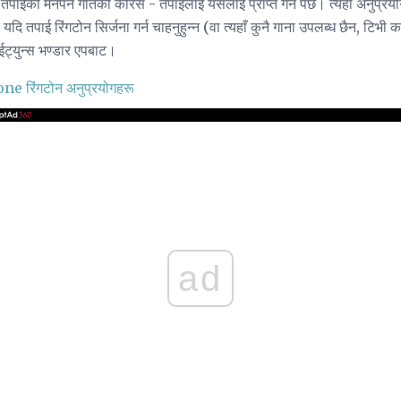
तपाईंको मनपर्ने गीतको कोरस - तपाईलाई यसलाई प्राप्त गर्न पर्छ। त्यहाँ अनुप्रय
तर यदि तपाई रिंगटोन सिर्जना गर्न चाहनुहुन्न (वा त्यहाँ कुनै गाना उपलब्ध छैन, टिभ
आईट्युन्स भण्डार एपबाट।
e रिंगटोन अनुप्रयोगहरू
ad