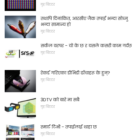
गृह थिएटर
तथापि दिनांकित, आरसीए जैक तपाईं भन्दा सोच्नु
भन्दा सामान्य हो
गृह थिएटर
सर्कल वरपर - यो के छ र यसले कसरी काम गर्दछ
गृह थिएटर
रेकर्ड गरिएका डीभिडी ढाँचाहरू के हुन्?
गृह थिएटर
3DTV को बारे मा सबै
गृह थिएटर
स्मार्ट टिभी - तपाईलाई थाहा छ
गृह थिएटर