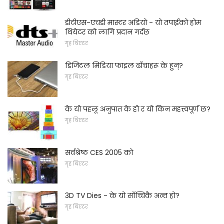
डीटीएस-एचडी मास्टर अडियो - यो तपाईंको होम
थियेटर को लागि प्रदान गर्दछ
गृह थिएटर
डिजिटल मिडिया फाइल ढाँचाहरू के हुन्?
गृह थिएटर
के यो पहलू अनुपात के हो र यो किन महत्त्वपूर्ण छ?
गृह थिएटर
सर्वश्रेष्ठ CES 2005 को
गृह थिएटर
3D TV Dies - के यो साँच्चिकै अन्त हो?
गृह थिएटर