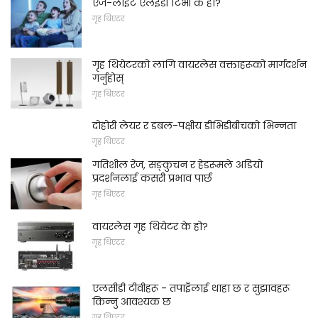
एज-लाइट एलईडी टिभी के हो?
गृह थिएटर
गृह थियेटरको लागि वायरलेस वक्ताहरूको मार्गदर्शन
गर्नुहोस्
गृह थिएटर
दोहोरी लेयर र डबल-पक्षीय डीभिडीबीचको भिन्नता
गृह थिएटर
गतिशील रेंज, सङ्कुचन र हेडरूमले अडियो
प्रदर्शनलाई कसरी प्रभाव पार्छ
गृह थिएटर
वायरलेस गृह थियेटर के हो?
गृह थिएटर
एलसीडी टीवीहरू - तपाइँलाई थाहा छ र सुझावहरू
किन्नु आवश्यक छ
गृह थिएटर