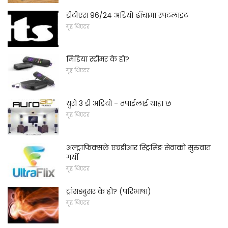
डीटीएस 96/24 अडियो ढाँचामा स्पटलाइट
गृह थिएटर
मिडिया स्ट्रीमर के हो?
गृह थिएटर
युरो 3 डी अडियो - तपाईलाई थाहा छ
गृह थिएटर
अल्ट्राफिक्सले एचडीआर स्ट्रिमिङ सेवाको सुरुवात
गर्यो
गृह थिएटर
ट्रांसड्युसर के हो? (परिभाषा)
गृह थिएटर