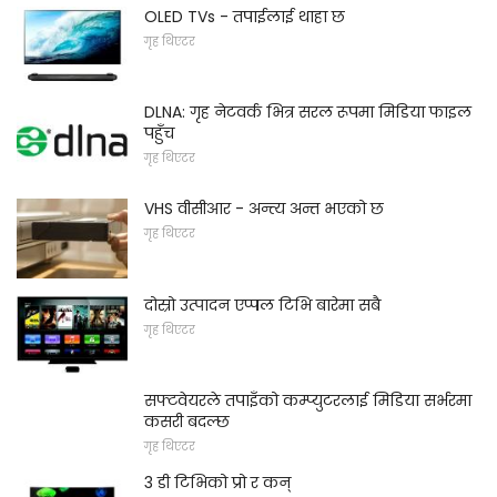
OLED TVs - तपाईलाई थाहा छ
गृह थिएटर
DLNA: गृह नेटवर्क भित्र सरल रूपमा मिडिया फाइल
पहुँच
गृह थिएटर
VHS वीसीआर - अन्त्य अन्त भएको छ
गृह थिएटर
दोस्रो उत्पादन एप्पल टिभि बारेमा सबै
गृह थिएटर
सफ्टवेयरले तपाइँको कम्प्युटरलाई मिडिया सर्भरमा
कसरी बदल्छ
गृह थिएटर
3 डी टिभिको प्रो र कन्