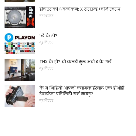
डीटीएसको अवलोकन: X सराउन्ड ध्वनि स्वरूप
गृह थिएटर
प्ले के हो?
गृह थिएटर
THX के हो? यो कसरी सुरु भयो र के गर्छ
गृह थिएटर
के म भिडियो आफ्नो क्यामकार्डरबाट एक डीभीडी
रेकर्डरमा प्रतिलिपि गर्न सक्छु?
गृह थिएटर