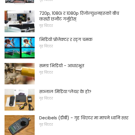
720p, 1080i र 1080p रिजोल्युशनहरूको बीच
कसरी छनौट गर्नुहोस्
गृह थिएटर
भिडियो प्रोजेक्टर र रङ्ग चमक
गृह थिएटर
समग्र भिडियो - आधारभूत
गृह थिएटर
सञ्जाल मिडिया प्लेयर के हो?
गृह थिएटर
Decibels (डीबी) - गृह थिएटर मा मापने ध्वनि स्तर
गृह थिएटर