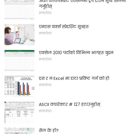
अर्को कार्यपत्रबाट एक्सेलमा ड्रप डाउन सूची सिर्जना
गर्नुहोस्
सफ्टवेयर
एमएस वर्क्स स्प्रेडशिट सूत्रहरू
सफ्टवेयर
एक्सेल 2010 पर्दाको विभिन्न भागहरू बुझ्न
सफ्टवेयर
डस र न Excel मा डाटा प्रविष्ट गर्न को हो
सफ्टवेयर
ASCII क्यारेक्टर # 127 हटाउनुहोस्
सफ्टवेयर
सेल के हो?