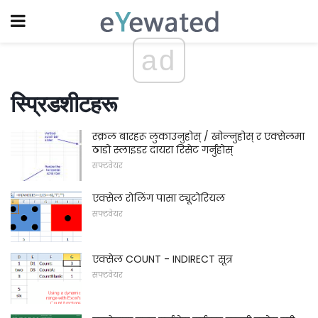
ad
स्प्रिडशीटहरू
स्क्रल बारहरू लुकाउनुहोस् / खोल्नुहोस् र एक्सेलमा
ठाडो स्लाइडर दायरा रिसेट गर्नुहोस्
सफ्टवेयर
एक्सेल रोलिंग पासा ट्यूटोरियल
सफ्टवेयर
एक्सेल COUNT - INDIRECT सूत्र
सफ्टवेयर