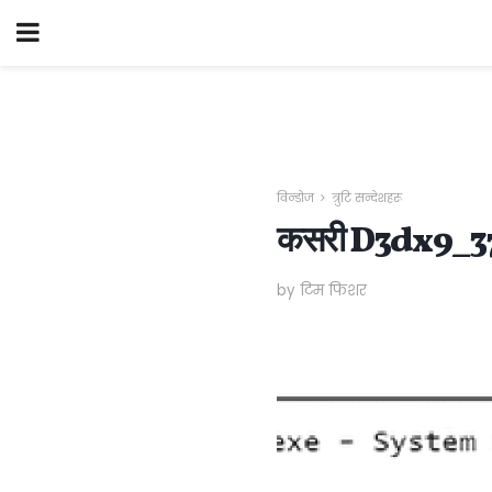
विन्डोज
त्रुटि सन्देशहरू
कसरी D3dx9_37.dll
by टिम फिशर