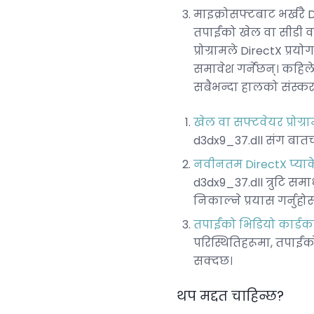
माइक्रोसफ्टबाट भर्खरै D
तपाईंको खेल वा सीडी वा
प्रोग्रामले DirectX प्
समावेश गर्नेछन्। कहिल
सबैभन्दा हालको संस्करण 
खेल वा सफ्टवेयर प्रोग्र
d3dx9_37.dll संग बात
नवीनतम DirectX प्याके
d3dx9_37.dll त्रुटि स
निकाल्ने प्रयास गर्नुहोस
तपाईंको भिडियो कार्डका
परिस्थितिहरूमा, तपाईंक
सक्दछ।
थप मद्दत चाहिन्छ?