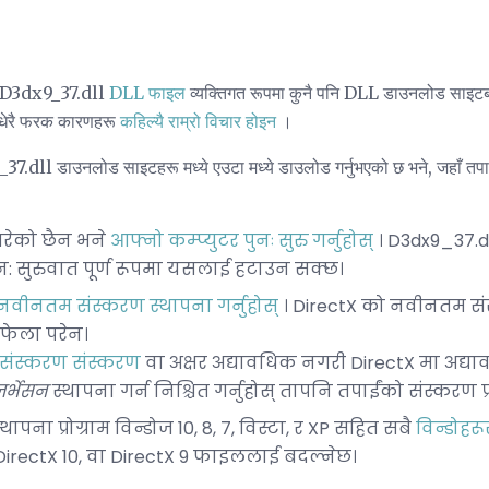
ा, D3dx9_37.dll
DLL फाइल
व्यक्तिगत रूपमा कुनै पनि DLL डाउनलोड साइटब
धेरै फरक कारणहरू
कहिल्यै राम्रो विचार होइन
।
37.dll डाउनलोड साइटहरू मध्ये एउटा मध्ये डाउलोड गर्नुभएको छ भने, जहाँ तपाइ
गरेको छैन भने
आफ्नो कम्प्युटर पुनः सुरु गर्नुहोस्
। D3dx9_37.dll
: सुरुवात पूर्ण रूपमा यसलाई हटाउन सक्छ।
नवीनतम संस्करण स्थापना गर्नुहोस्
। DirectX को नवीनतम संस्
ि फेला परेन।
संस्करण संस्करण
वा अक्षर अद्यावधिक नगरी DirectX मा अद्या
र्भेसन
स्थापना गर्न निश्चित गर्नुहोस् तापनि तपाईंको संस्करण 
थापना प्रोग्राम विन्डोज 10, 8, 7, विस्टा, र XP सहित सबै
विन्डोहर
 DirectX 10, वा DirectX 9 फाइललाई बदल्नेछ।