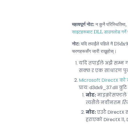
महत्वपूर्ण नोट:
न कुनै परिस्थितिम
साइटहरूबाट DLL डाउनलोड गर्ने
नोट:
यदि तपाईंले पहिले नै D3dx9_
चरणहरूसँग जारी राख्नुहोस्।
यदि तपाईले अझै सम्म 
सक्छ र एक साधारण पुन
Microsoft DirectX को 
प्राय: d3dx9_37.dll त्रुट
नोट:
माइक्रोसफ्टले
त्यसैले नवीनतम
रिज
नोट:
एउटै DirectX स्
हराएको DirectX 11,