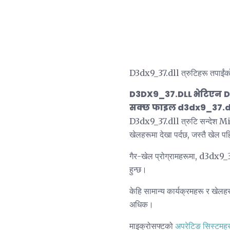
D3dx9_37.dll त्रुटिहरू तपाईंको 
D3DX9_37.DLL भेटिएन
D
सक्छ
फाइल d3dx9_37.d
D3dx9_37.dll त्रुटि सन्देश Micr
खेलहरूमा देखा पर्दछ, जस्तै खेल पह
गैर-खेल प्रोग्रामहरूमा, d3dx9_37
हुन्छ।
केहि सामान्य कार्यक्रमहरू र खेल
अधिक।
माइक्रोसफ्टको
अपरेटिङ सिस्टमह