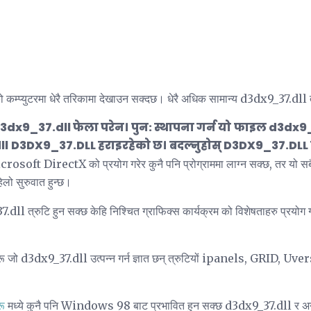
कम्प्युटरमा धेरै तरिकामा देखाउन सक्दछ। धेरै अधिक सामान्य d3dx9_37.dll त्र
3dx9_37.dll फेला परेन।
पुन: स्थापना गर्न यो
फाइल d3dx9_
ll
D3DX9_37.DLL हराइरहेको छ।
बदल्नुहोस् D3DX9_37.DLL र प
osoft DirectX को प्रयोग गरेर कुनै पनि प्रोग्राममा लाग्न सक्छ, तर यो सबै 
िलो सुरुवात हुन्छ।
.dll त्रुटि हुन सक्छ केहि निश्चित ग्राफिक्स कार्यक्रम को विशेषताहरु प्रयोग ग
हरू जो d3dx9_37.dll उत्पन्न गर्न ज्ञात छन् त्रुटियों ipanels, GRID, Uve
रू
मध्ये कुनै पनि Windows 98 बाट प्रभावित हुन सक्छ d3dx9_37.dll र 