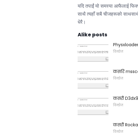
यदि तपाईं यो समस्या आफैलाई फिक्स 
साथै त्यहाँ सबै चीजहरूको साथसाथै म
धेरै।
Alike posts
Physxloader.d
विन्डोज
कसरि mssccr9
विन्डोज
कसरी D3dx9_3
विन्डोज
कसरी Rockalld
विन्डोज