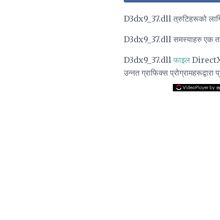
D3dx9_37.dll त्रुटिहरूको लागि
D3dx9_37.dll समस्याहरु एक तर
D3dx9_37.dll
फाइल
DirectX स
उन्नत ग्राफिक्स प्रोग्रामहरूद्वारा