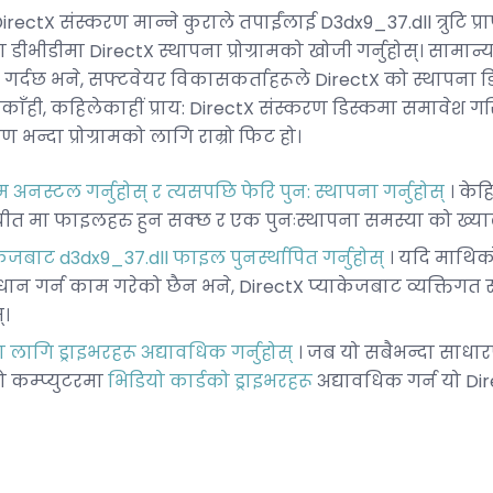
irectX संस्करण मान्ने कुराले तपाईंलाई D3dx9_37.dll त्रुटि प्
 डीभीडीमा DirectX स्थापना प्रोग्रामको खोजी गर्नुहोस्। सामान्
रयोग गर्दछ भने, सफ्टवेयर विकासकर्ताहरूले DirectX को स्थापना 
ेकाँही, कहिलेकाहीं प्राय: DirectX संस्करण डिस्कमा समावेश
भन्दा प्रोग्रामको लागि राम्रो फिट हो।
ाम अनस्टल गर्नुहोस् र त्यसपछि फेरि पुन: स्थापना गर्नुहोस्
। केहि
चीत मा फाइलहरु हुन सक्छ र एक पुनःस्थापना समस्या को ख्
जबाट d3dx9_37.dll फाइल पुनर्स्थापित गर्नुहोस्
। यदि माथिक
माधान गर्न काम गरेको छैन भने, DirectX प्याकेजबाट व्यक्तिग
्।
 लागि ड्राइभरहरू अद्यावधिक गर्नुहोस्
। जब यो सबैभन्दा साधा
ो कम्प्युटरमा
भिडियो कार्डको
ड्राइभरहरू
अद्यावधिक गर्न यो Dire