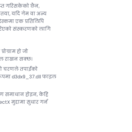
राप्त गरिसकेको छैन,
यतया, यदि गेम वा अन्य
डिस्कमा एक प्रतिलिपि
 गरिएको संस्करणको लागि
 प्रोग्राम हो जो
याल राखन सक्छ।
ो चरणले तपाईंको
त रूपमा d3dx9_37.dll फाइल
रण समाधान होइन, केहि
ctX मुद्दामा सुधार गर्न