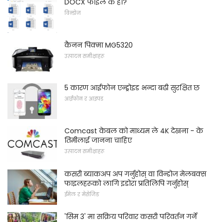
DOCX फाइल के हो?
विन्डोज
कैनन पिक्मा MG5320
उत्पादन समीक्षाहरू
5 कारण आईफोन एन्ड्रोइड भन्दा बढी सुरक्षित छ
आईफोन र आइपड
Comcast केबल को माध्यम ले 4K देखना - के
तिमीलाई जानना चाहिए
उत्पादन समीक्षाहरू
कसरी ब्याकअप अप गर्नुहोस् वा विन्डोज मेलबक्स
फाइलहरूको लागि इडोरा प्रतिलिपि गर्नुहोस्
ईमेल र मेसेजिङ
'सिम 3' मा सक्रिय परिवार कसरी परिवर्तन गर्ने