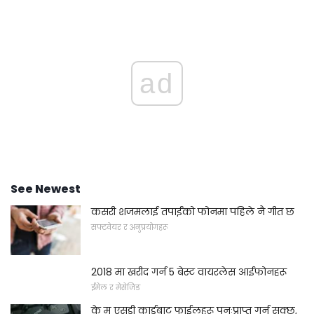
ad
See Newest
कसरी शजमलाई तपाईंको फोनमा पहिले नै गीत छ
सफ्टवेयर र अनुप्रयोगहरू
2018 मा खरीद गर्न 5 बेस्ट वायरलेस आईफोनहरू
ईमेल र मेसेजिङ
के म एसडी कार्डबाट फाईलहरू पुनःप्राप्त गर्न सक्छु,