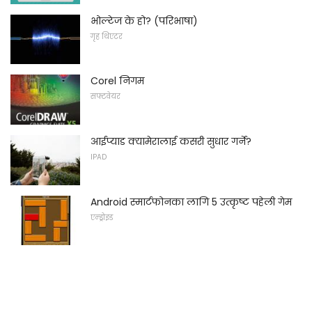
भोल्टेज के हो? (परिभाषा)
गृह थिएटर
Corel निगम
सफ्टवेयर
आईप्याड क्यामेरालाई कसरी सुधार गर्ने?
IPAD
Android स्मार्टफोनका लागि 5 उत्कृष्ट पहेली गेम
एन्ड्रोइड