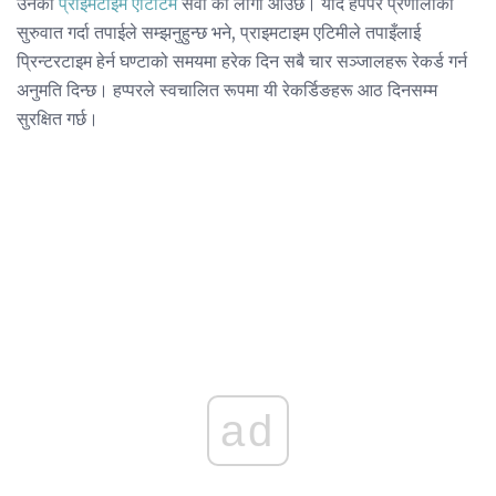
उनको
प्राइमटाइम एटिटिम
सेवा को लागी आउँछ। यदि हपपर प्रणालीको
सुरुवात गर्दा तपाईले सम्झनुहुन्छ भने, प्राइमटाइम एटिमीले तपाइँलाई
प्रिन्टरटाइम हेर्न घण्टाको समयमा हरेक दिन सबै चार सञ्जालहरू रेकर्ड गर्न
अनुमति दिन्छ। हप्परले स्वचालित रूपमा यी रेकर्डिङहरू आठ दिनसम्म
सुरक्षित गर्छ।
ad