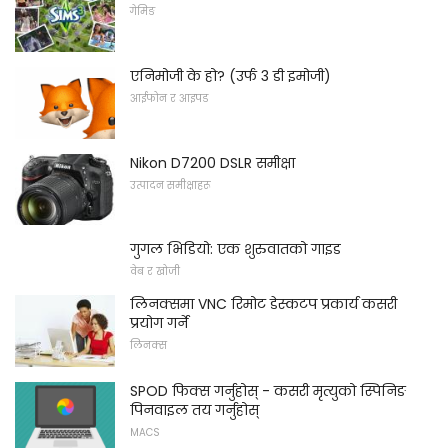
गेमिङ
एनिमोजी के हो? (उर्फ 3 डी इमोजी)
आईफोन र आइपड
Nikon D7200 DSLR समीक्षा
उत्पादन समीक्षाहरू
गुगल भिडियो: एक शुरुवातको गाइड
वेब र खोजी
लिनक्समा VNC रिमोट डेस्कटप प्रकार्य कसरी
प्रयोग गर्ने
लिनक्स
SPOD फिक्स गर्नुहोस् - कसरी मृत्युको स्पिनिङ
पिनवाइल तय गर्नुहोस्
MACS