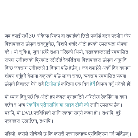
जब तपाइँ सधैँ 30-सेकेन्ड स्किप वा तपाईंको छिटो फर्वार्ड बटन प्रयोग गरेर
विज्ञापनहरू छोड्न सक्नुहुनेछ, डिशले भर्खरै ओटो हपको उपलब्धता घोषणा
गरे। यो सुविधा, जुन भर्खरै सक्षम गरिएको थियो, ग्राहकहरूलाई स्वचालित
रूपमा उनीहरूको प्रिममेट एटीटीई रेकर्डिङमा विज्ञापनहरू छोड्न अनुमति
दिन्छ जबसम्म उनीहरूले 1 दिनमा पछि हेर्छन्। जब तपाईले अर्को दिन काममा
शोषण गर्नुहुने बेलामा वक्रको पछि लाग्न सक्छ, व्यवसाय स्वचालित रूपमा
छोड्ने विचारले मेरो सबै
टिभीलाई
कम्तिमा एक दिन
हेर्दै
विलम्ब गर्नु भनेको हो!
यो ध्यान दिनु पर्छ कि ओटो हप केवल प्राइमटिमे अभिलेख रेकर्डिंग मा काम
गर्छन र अन्य
रेकर्डिंग प्रोग्रामिंग या लाइव टीवी को
लागि उपलब्ध छैन।
यद्यपि, यो DVR प्रविधिको लागि एकदम राम्रो कदम हो। तथापि, दुई
प्रश्नहरू उठाउँछन्, तथापि।
पहिलो, कसैले सोचेको छ कि कसरी प्रसारकहरू प्रतिक्रिया गर्न जाँदैछन्।