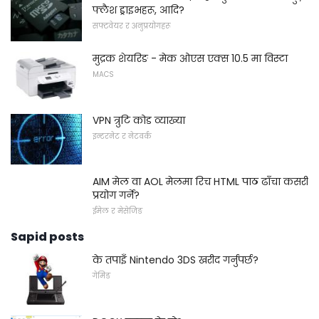
फ्लैश ड्राइभहरू, आदि?
सफ्टवेयर र अनुप्रयोगहरू
मुद्रक शेयरिङ - मेक ओएस एक्स 10.5 मा विस्टा
MACS
VPN त्रुटि कोड व्याख्या
इन्टरनेट र नेटवर्क
AIM मेल वा AOL मेलमा रिच HTML पाठ ढाँचा कसरी
प्रयोग गर्ने?
ईमेल र मेसेजिङ
Sapid posts
के तपाइँ Nintendo 3DS खरीद गर्नुपर्छ?
गेमिङ