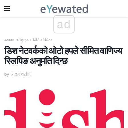
ad
उत्पादन समीक्षाहरू
टिभि र थियेटर
डिश नेटवर्कको ओटो हपले सीमित वाणिज्य
स्लिपिङ अनुमति दिन्छ
by आदम थर्सबी