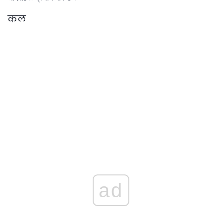
कल
ad