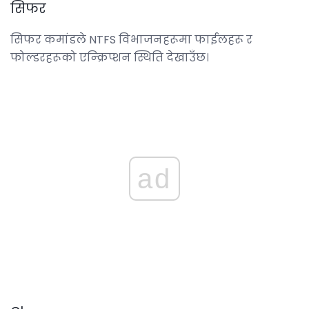
सिफर
सिफर कमांडले NTFS विभाजनहरूमा फाईलहरू र
फोल्डरहरूको एन्क्रिप्शन स्थिति देखाउँछ।
ad