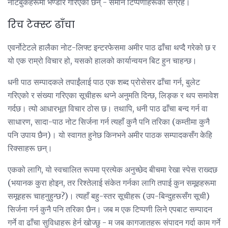
नोटबुकहरूमा भण्डार गरिएका छन् - समान टिप्पणीहरूको संग्रह।
रिच टेक्स्ट ढाँचा
एवर्नोटेटले हालैका नोट-लिफ्ट इन्टरफेसमा अमीर पाठ ढाँचा थप्दै गरेको छ र
यो एक राम्रो विचार हो, यसको हालको कार्यान्वयन बिट हुन चाहन्छ।
धनी पाठ सम्पादकले तपाईंलाई पाठ एक शब्द प्रोसेसर ढाँचा गर्न, बुलेट
गरिएको र संख्या गरिएका सूचीहरू थप्ने अनुमति दिन्छ, लिङ्क र थप समावेश
गर्दछ। त्यो आधारभूत विचार ठोस छ। तथापि, धनी पाठ ढाँचा बन्द गर्न वा
साधारण, सादा-पाठ नोट सिर्जना गर्न त्यहाँ कुनै पनि तरिका (कम्तीमा कुनै
पनि उपाय छैन)। यो स्वागत हुनेछ किनभने अमीर पाठक सम्पादकसँग केहि
रिक्साहरू छन्।
एकको लागि, यो स्वचालित रूपमा प्रत्येक अनुच्छेद बीचमा रेखा स्पेस राख्दछ
(भयानक कुरा होइन, तर रिश्तेलाई संकेत गर्नका लागि तपाई कुन समूहहरूमा
समूहहरू चाहनुहुन्छ?)। त्यहाँ बहु-स्तर सूचीहरू (उप-बिन्दुहरूसँग सूची)
सिर्जना गर्न कुनै पनि तरिका छैन। जब म एक टिप्पणी लिने एपबाट सम्पादन
गर्ने वा ढाँचा सुविधाहरू हेर्न खोज्छु - म जब कागजातहरू संपादन गर्दा काम गर्ने