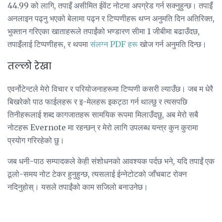
44.99 को लागि, तपाइँ असीमित ईवेंट नोटमा अपग्रेड गर्न सक्नुहुन्छ। तपाइँ
अनलाइन पढ्नु भएको बेलामा पढ्न र टिप्पणीहरू थप्न अनुमति दिन अतिरिक्त,
भुक्तान गरिएका खाताहरूले तपाईंको भण्डारण सीमा 1 जीबीमा बढाउँदछ,
तपाइँलाई टिप्पणीहरू, र थपमा
संलग्न PDF हरू
खोज गर्न अनुमति दिन्छ।
तल्लो रेखा
एवर्नोटेन्टले मेरो विचार र परियोजनाहरूमा टिप्पणी कसरी ल्याउँछ। जब म धेरै
बिखरेको पाठ फाईलहरू र इ-मेलहरू इकट्ठा गर्न थाल्छु र त्यसपछि
तिनीहरूलाई शब्द कागजातहरू सामयिक रूपमा मिलाउँदछु, अब मेरो सबै
नोटहरू Evernote मा रहन्छन् र मेरो लागि उपलब्ध यन्त्र कुन कुरामा
प्रयोग गरिरहेको छु।
जब धनी-पाठ सम्पादकले केही संशोधनको आवश्यक पर्दछ भने, यदि तपाईं एक
ठूलो-समय नोट टेकर हुनुहुन्छ, त्यसलाई ईन्नेटोटको जाँचबाट रोक्न
नदिनुहोस्। यसले तपाईंको काम सजिलो बनाउनेछ।