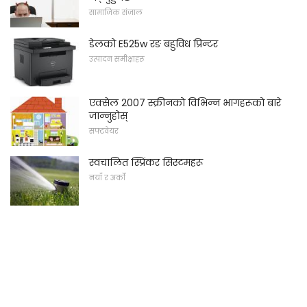
सामाजिक संजाल
डेलको E525w रङ बहुविध प्रिन्टर
उत्पादन समीक्षाहरू
एक्सेल 2007 स्क्रीनको विभिन्न भागहरूको बारे
जान्नुहोस्
सफ्टवेयर
स्वचालित स्प्रिंकर सिस्टमहरू
नयाँ र अर्को