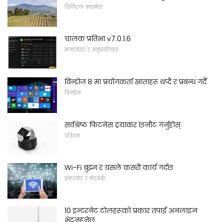
डिजिटल क्यामेरा
चालक प्रतिभा v7.0.1.6
सफ्टवेयर र अनुप्रयोगहरू
विन्डोज 8 मा प्रयोगकर्ता खाताहरू थप्दै र प्रबन्ध गर्दै
विन्डोज
सर्वश्रेष्ठ फिटनेस ट्रयाकर छनौट गर्नुहोस्
पहिरन
Wi-Fi बुझ्न र यसले कसरी कार्य गर्दछ
इन्टरनेट र नेटवर्क
10 इन्टरनेट टोलहरूको प्रकार तपाईं अनलाइन
भेट्नुहुनेछ