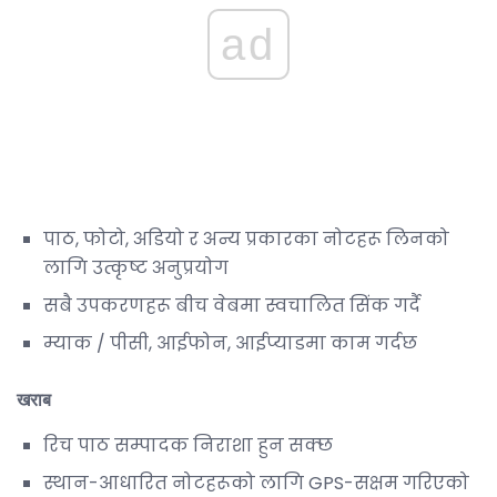
ad
पाठ, फोटो, अडियो र अन्य प्रकारका नोटहरू लिनको
लागि उत्कृष्ट अनुप्रयोग
सबै उपकरणहरू बीच वेबमा स्वचालित सिंक गर्दै
म्याक / पीसी, आईफोन, आईप्याडमा काम गर्दछ
खराब
रिच पाठ सम्पादक निराशा हुन सक्छ
स्थान-आधारित नोटहरूको लागि GPS-सक्षम गरिएको