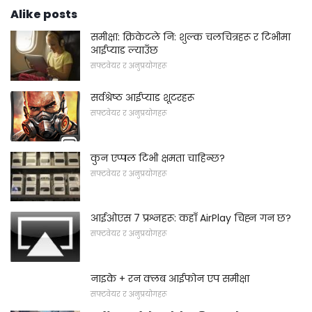
Alike posts
समीक्षा: क्रिकेटले नि: शुल्क चलचित्रहरू र टिभीमा
आईप्याड ल्याउँछ
सफ्टवेयर र अनुप्रयोगहरू
सर्वश्रेष्ठ आईप्याड शूटरहरू
सफ्टवेयर र अनुप्रयोगहरू
कुन एप्पल टिभी क्षमता चाहिन्छ?
सफ्टवेयर र अनुप्रयोगहरू
आईओएस 7 प्रश्नहरू: कहाँ AirPlay चिह्न गन छ?
सफ्टवेयर र अनुप्रयोगहरू
नाइके + रन क्लब आईफोन एप समीक्षा
सफ्टवेयर र अनुप्रयोगहरू