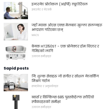
इन्टरनेट प्रोटोकल (आईपी) ट्यूटोरियल
इन्टरनेट र नेटवर्क
जहाँ म्याक ओएस एक्स मेलबाट खुल्ला संलग्नहरू
भण्डारण गरिएका छन्
MACS
बेनक HT2150ST - एक प्रोजेक्टर होम थिएटर र
गेमिङको लागि
उत्पादन समीक्षाहरू
Sapid posts
नि: शुल्क सेवाहरु जो संगीत र सोशल नेटवर्किंग
मिश्रण गर्छन
सफ्टवेयर र अनुप्रयोगहरू
ब्वार्स र विल्किन्स 685 पुस्तकेंहेल्फ स्टीरियो
स्पीकरहरूको समीक्षा
उत्पादन समीक्षाहरू