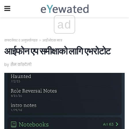
ad
सफ्टवेयर र अनुप्रयोगहरू
आईओएस मात्र
आईफोन एप समीक्षाको लागि एभरोटोट
by सैम कोस्टेलो