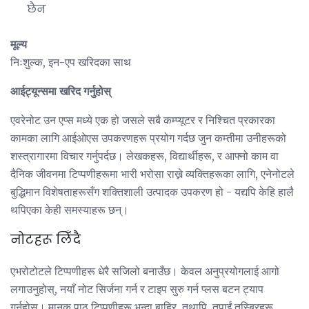
छैन
मूल्य
निःशुल्क, इन-एप खरिदका साथ
आईट्यून्समा खरिद गर्नुहोस्
एवरेनोट उन एप्स मध्ये एक हो जसले सबै कम्प्यूटर र निश्चित प्रकारका
कामका लागि आईओएस उपकरणहरू प्रयोग गर्दछ जुन कम्तीमा उनीहरूको
शस्त्रागारमा विचार गर्नुपर्दछ। लेखकहरू, विद्यार्थीहरू, र आफ्नो काम वा
दैनिक जीवनमा टिप्पणीहरूमा भारी भरोसा राख्ने व्यक्तिहरूका लागि, एनेनोटले
बुद्धिमान विशेषताहरूसँग शक्तिशाली उत्पादक उपकरण हो - यद्यपि केहि हालै
थपिएका केही समस्याहरू छन्।
नोटहरू लिँदै
एभरोटोटले टिप्पणीहरू धेरै सजिलो बनाउँछ। केवल अनुप्रयोगलाई आगो
लगाउनुहोस्, नयाँ नोट सिर्जना गर्न र टाइप सुरु गर्न प्लस बटन ट्याप
गर्नुहोस्। मानक पाठ टिप्पणीहरू भन्दा बाहिर, तथापि, तपाईं तस्बिरहरू,