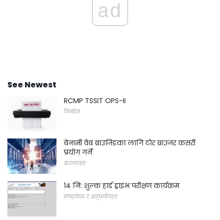
ad
See Newest
RCMP TSSIT OPS-II
विन्डोज
बेनामी वेब ब्राउजिङका लागि टोर ब्राउजर कसरी
प्रयोग गर्ने
ब्राउजरहरू
14 नि: शुल्क हार्ड ड्राइभ परीक्षण कार्यक्रम
सफ्टवेयर र अनुप्रयोगहरू