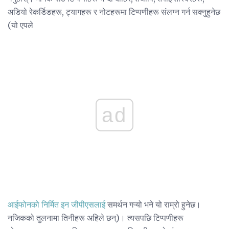
अडियो रेकर्डिङहरू, ट्यागहरू र नोटहरूमा टिप्पणीहरू संलग्न गर्न सक्नुहुनेछ
(यो एपले
ad
आईफोनको निर्मित इन जीपीएसलाई
समर्थन गऱ्यो भने यो राम्रो हुनेछ।
नजिकको तुलनामा तिनीहरू अहिले छन्)। त्यसपछि टिप्पणीहरू