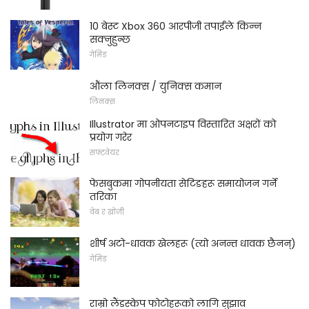
10 बेस्ट Xbox 360 आरपीजी तपाईंले किन्न
सक्नुहुन्छ
गेमिङ
औंला लिनक्स / युनिक्स कमान
लिनक्स
Illustrator मा ओपनटाइप विस्तारित अक्षरों को
प्रयोग गरेर
सफ्टवेयर
फेसबुकमा गोपनीयता सेटिङहरू समायोजन गर्ने
तरिका
वेब र खोजी
शीर्ष अटो-धावक खेलहरू (त्यो अनन्त धावक छैनन्)
गेमिङ
राम्रो लैंडस्केप फोटोहरूको लागि सुझाव