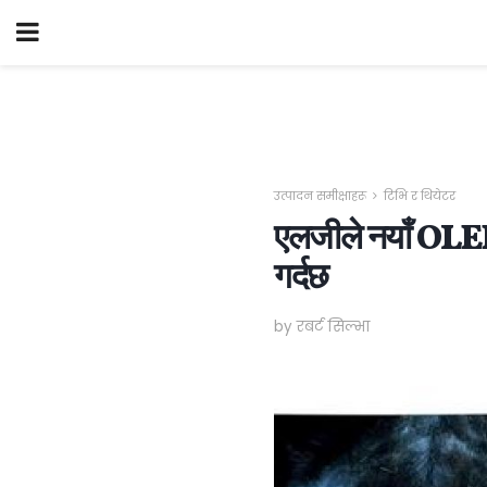
उत्पादन समीक्षाहरू
टिभि र थियेटर
एलजीले नयाँ OLED 
गर्दछ
by रबर्ट सिल्भा