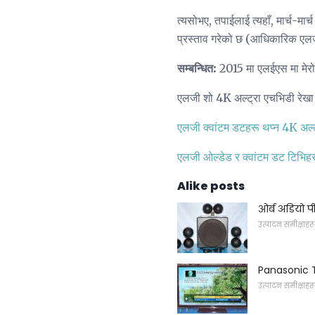
त्यसोभए, तपाईलाई त्यहाँ, मार्च
प्रस्ताव गरेको छ (आधिकारिक एलजी प
सम्बन्धित:
2015 मा एलईएस मा मेरो 
एलजी शो 4K अल्ट्रा एचभिडी रेखा
एलजी क्वांटम डटहरू थप्न 4K अल्ट
एलजी ओल्डेड र क्वांटम डट टिभिह
Alike posts
ओर्ब अडियो प
उत्पादन समीक्षाहरू
Panasonic T
उत्पादन समीक्षाहरू