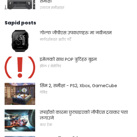
समीक्षा
उत्पादन समीक्षाहरू
Sapid posts
गोल्फ जीपीएस उपकरणहरु मा नवीनतम
मार्गदर्शकहरू खरीद गर्दै
इमेलको साथ POP त्रुटिहरू बुझ्न
ईमेल र मेसेजिङ
सिम 2, समीक्षा - PS2, Xbox, GameCube
गेमिङ
तपाईंको कारमा छुट्याइएको जीपीएस ट्रयाकर पत्ता
लगाउने
कार टेक