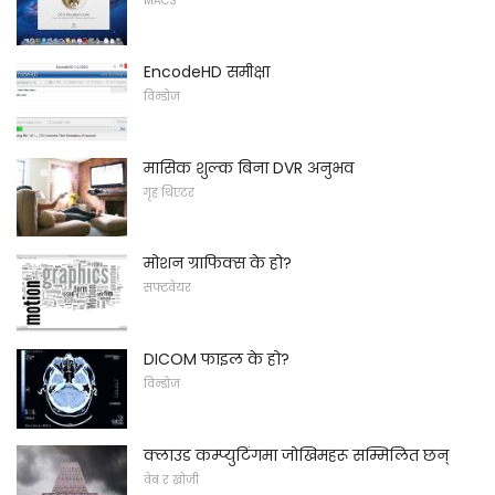
MACS
EncodeHD समीक्षा
विन्डोज
मासिक शुल्क बिना DVR अनुभव
गृह थिएटर
मोशन ग्राफिक्स के हो?
सफ्टवेयर
DICOM फाइल के हो?
विन्डोज
क्लाउड कम्प्युटिंगमा जोखिमहरू सम्मिलित छन्
वेब र खोजी