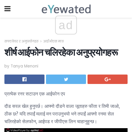
ad
सफ्टवेयर र अनुप्रयोगहरू
आईओएस मात्र
शीर्ष आईफोन चलिरहेका अनुप्रयोगहरू
by Tanya Menoni
प्रत्येक रनर सटाउन एक आईफोन एप
दौड सरल खेल हुनुपर्छ। आफ्नो दौडने वाला जूताहरु फीता र तिमी जाओ,
ठीक छ? यदि तपाईं मलाई मन पराउनुभयो भने तपाईं आफ्नो रनमा सेल
चलिरहेको सेलफोन, आईपड र जीपीएस लिन चाहानुहुन्छ।