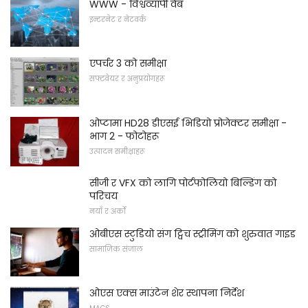
WWW - विश्वव्यापी वेब
इन्टरनेट र नेटवर्क
एपर्चर 3 को समीक्षा
सफ्टवेयर र अनुप्रयोगहरू
ओप्टामा HD28 डीएसई भिडियो प्रोजेक्टर समीक्षा -
भाग 2 - फोटोहरू
उत्पादन समीक्षाहरू
सीजी र VFX को लागि पोर्टफोलियो बिल्डिंग को
परिचय
नयाँ र अर्को
ओबीएस स्टुडियो संग ट्विच स्ट्रीमिंग को शुरुवात गाइड
सामाजिक संजाल
ओएस एक्स माउंटेन शेर स्थापना निर्देश