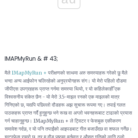
IMAPMyRun & # 43;
मैले
IMapMyRun +
परीक्षणको साथमा अरु समस्याहरू गरेको छु मैले
भन्दा अन्य आईफोन चलिरहेको अनुप्रयोगहरू संग। यो मेरो पहिलो दौडमा
जीपीएस उपग्रहहरू प्राप्त गर्नमा समस्या थियो, र यो कहिलेकाहीँ एक
विश्वसनीय संकेत छैन - यो मेरो 3.5-माइल रनको एक माइलको मात्र
गिनिएको छ, यद्यपि पछिल्लो दौडहरू अझ सुचारू रूपमा गए। तपाई गलत
पाठकहरू प्राप्त गर्दै हुनुहुन्छ भने रूख वा अग्लो भवनहरूबाट टाढाको प्रयास
गर्न चाहानुहुन्छ। IMapMyRun + ले ट्विटर र फेसबुक एकीकरण
समावेश गर्दछ, र यो पनि तपाईंको आइपडबाट गीत बजाउँदछ वा शफल गर्नेछ।
इन्टरफेस राम्रो छ, तर म दौड पृष्ठमा वर्तमान र औसत गतिको लागि ठूलो