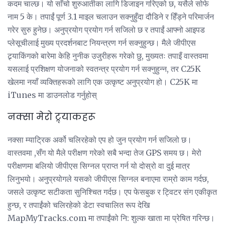
कदम चाल्छ। यो साँचो शुरुआतीका लागि डिजाइन गरिएको छ, यसैले सोफे
नाम 5 के। तपाईं पूर्ण 3.1 माइल चलाउन सक्नुहुँदा दौडिने र हिँड्ने परिमार्जन
गरेर सुरु हुनेछ। अनुप्रयोग प्रयोग गर्न सजिलो छ र तपाईं आफ्नो आइपड
प्लेसूचीलाई मुख्य प्रदर्शनबाट नियन्त्रण गर्न सक्नुहुन्छ। मैले जीपीएस
ट्र्याकिंगको बारेमा केहि नुनीक उजुरीहरू गरेको छु, मुख्यतः तपाइँ वास्तवमा
यसलाई प्रशिक्षण योजनाको स्वतन्त्र प्रयोग गर्न सक्नुहुन्न, तर C25K
खेलमा नयाँ व्यक्तिहरूको लागि एक उत्कृष्ट अनुप्रयोग हो। C25K मा
iTunes मा डाउनलोड गर्नुहोस्
नक्सा मेरो ट्र्याकहरू
नक्सा म्याट्रिक अर्को चलिरहेको एप हो जुन प्रयोग गर्न सजिलो छ।
वास्तवमा ,सँग यो मैले परीक्षण गरेको सबै भन्दा तेज GPS समय छ। मेरो
परीक्षणमा बलियो जीपीएस सिग्नल प्राप्त गर्न यो दोस्रो वा दुई मात्र
लिनुभयो। अनुप्रयोगले यसको जीपीएस सिग्नल बनाएमा राम्रो काम गर्दछ,
जसले उत्कृष्ट सटीकता सुनिश्चित गर्दछ। एप फेसबुक र ट्विटर संग एकीकृत
हुन्छ, र तपाईंको चलिरहेको डेटा स्वचालित रूप देखि
MapMyTracks.com मा तपाईंको नि: शुल्क खाता मा प्रेषित गरिन्छ।