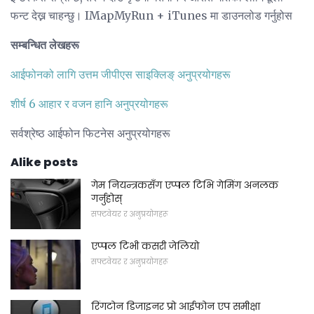
फन्ट देख्न चाहन्छु। IMapMyRun + iTunes मा डाउनलोड गर्नुहोस
सम्बन्धित लेखहरू
आईफोनको लागि उत्तम जीपीएस साइक्लिङ् अनुप्रयोगहरू
शीर्ष 6 आहार र वजन हानि अनुप्रयोगहरू
सर्वश्रेष्ठ आईफोन फिटनेस अनुप्रयोगहरू
Alike posts
गेम नियन्त्रकसँग एप्पल टिभि गेमिंग अनलक
गर्नुहोस्
सफ्टवेयर र अनुप्रयोगहरू
एप्पल टिभी कसरी जेलियो
सफ्टवेयर र अनुप्रयोगहरू
रिंगटोन डिजाइनर प्रो आईफोन एप समीक्षा