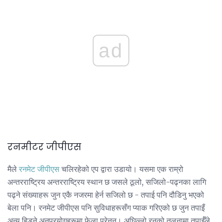
ad
रनमीटर जीपीएस
मैले
रनमेट जीपीएस
चलिरहेको एप द्वारा उडायो। यसमा एक राम्रो
अन्तरराष्ट्रिय अन्तरराष्ट्रिय स्थान छ जसले ठूलो, सजिलो-पढ्नका लागि
पढ्ने संख्याहरू जुन एकै नजरमा हेर्न सजिलो छ - तपाई पनि दौडिनु भएको
बेला पनि। रनमेट जीपीएस पनि सुविधाहरूसँग प्याक गरिएको छ जुन तपाइँ
अन्य हिड्ने अनुप्रयोगहरूमा फेला परेनन्। अघिल्लो रनको तुलनामा तपाईँले