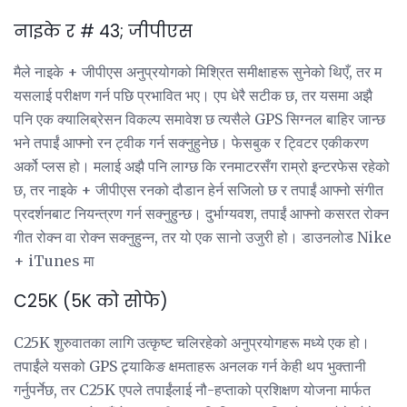
नाइके र # 43; जीपीएस
मैले नाइके + जीपीएस अनुप्रयोगको मिश्रित समीक्षाहरू सुनेको थिएँ, तर म
यसलाई परीक्षण गर्न पछि प्रभावित भए। एप धेरै सटीक छ, तर यसमा अझै
पनि एक क्यालिब्रेसन विकल्प समावेश छ त्यसैले GPS सिग्नल बाहिर जान्छ
भने तपाईं आफ्नो रन ट्वीक गर्न सक्नुहुनेछ। फेसबुक र ट्विटर एकीकरण
अर्को प्लस हो। मलाई अझै पनि लाग्छ कि रनमाटरसँग राम्रो इन्टरफेस रहेको
छ, तर नाइके + जीपीएस रनको दौडान हेर्न सजिलो छ र तपाईं आफ्नो संगीत
प्रदर्शनबाट नियन्त्रण गर्न सक्नुहुन्छ। दुर्भाग्यवश, तपाईं आफ्नो कसरत रोक्न
गीत रोक्न वा रोक्न सक्नुहुन्न, तर यो एक सानो उजुरी हो। डाउनलोड Nike
+ iTunes मा
C25K (5K को सोफे)
C25K शुरुवातका लागि उत्कृष्ट चलिरहेको अनुप्रयोगहरू मध्ये एक हो।
तपाईंले यसको GPS ट्र्याकिङ क्षमताहरू अनलक गर्न केही थप भुक्तानी
गर्नुपर्नेछ, तर C25K एपले तपाईंलाई नौ-हप्ताको प्रशिक्षण योजना मार्फत