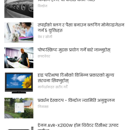
विन्डोज
तपाईंको ब्लग र पैसा बनाउन ब्लगिंग मोनेटाइजेशन
गर्न 5 युक्तिहरू
वेब र खोजी
पोष्टस्क्रिप्ट मुद्रक प्रयोग गर्ने बारे जान्नुहोस्
सफ्टवेयर
हाइ परिभाषा टिभीको विभिन्न प्रकारको मूल्य
संरचना सिक्नुहोस्
मार्गदर्शकहरू खरीद गर्दै
प्रवर्धन डेस्कटप - विन्डोज ज्यामिति अनुकूलन
लिनक्स
डेनन AVR-X2100W होम थियेटर रिसीभर उत्पाद