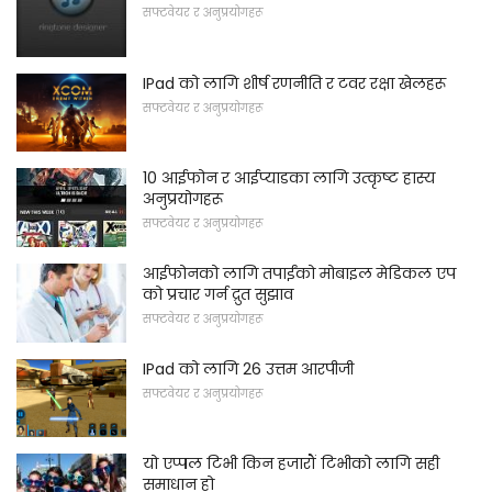
सफ्टवेयर र अनुप्रयोगहरू
IPad को लागि शीर्ष रणनीति र टवर रक्षा खेलहरू
सफ्टवेयर र अनुप्रयोगहरू
10 आईफोन र आईप्याडका लागि उत्कृष्ट हास्य
अनुप्रयोगहरू
सफ्टवेयर र अनुप्रयोगहरू
आईफोनको लागि तपाईंको मोबाइल मेडिकल एप
को प्रचार गर्न द्रुत सुझाव
सफ्टवेयर र अनुप्रयोगहरू
IPad को लागि 26 उत्तम आरपीजी
सफ्टवेयर र अनुप्रयोगहरू
यो एप्पल टिभी किन हजारौं टिभीको लागि सही
समाधान हो