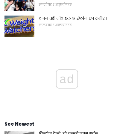
सफ्टवेयर र अनुप्रयोगहरू
वजन घडी मोबाइल आईफोन एप समीक्षा
सफ्टवेयर र अनुप्रयोगहरू
ad
See Newest
विन्डोज हेलो: यो कसरी काम गर्दछ