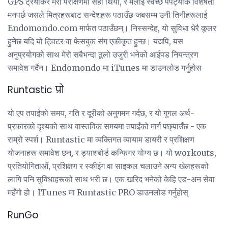
GPS ट्रयाकर मेरो परीक्षणमा सही थियो, र मलाई स्वच्छ पेपट्याक विशेषता
मनपर्छ जसले मित्रहरूबाट सन्देशहरू पठाउँछ जबसम्म उनी तिनीहरूलाई
Endomondo.com मार्फत पठाउँछन्। निस्सन्देह, यो सुविधा धेरै कूलर
हुनेछ यदि यो ट्विटर वा फेसबुक संग एकीकृत हुन्छ। यद्यपि, यस
अनुप्रयोगको साथ मेरो सबैभन्दा ठूलो उजुरी भनेको आईपड नियन्त्रण
समावेश गर्दैन। Endomondo मा iTunes मा डाउनलोड गर्नुहोस
Runtastic प्रो
यो एप तपाईंको समय, गति र दूरीको अनुगमन गर्दछ, र यो गुगल अर्थ-
प्रकारको दृश्यको साथ वास्तविक समयमा तपाईंको मार्ग पछ्याउँछ - एक
राम्रो स्पर्श। Runtastic मा व्यक्तिगत व्यायाम डायरी र प्रशिक्षण
योजनाहरू समावेश छन्, र ड्याशबोर्ड कन्फिगर योग्य छ। यो workouts,
प्रतियोगिताओं, प्रशिक्षण र स्कीइंग वा साइकल चलाउने अन्य खेलहरूको
लागि पनि सुविधाहरूको साथ भरी छ। एक खरिद भनेको केहि एड-अन सेवा
महँगो हो। ITunes मा Runtastic PRO डाउनलोड गर्नुहोस्
RunGo