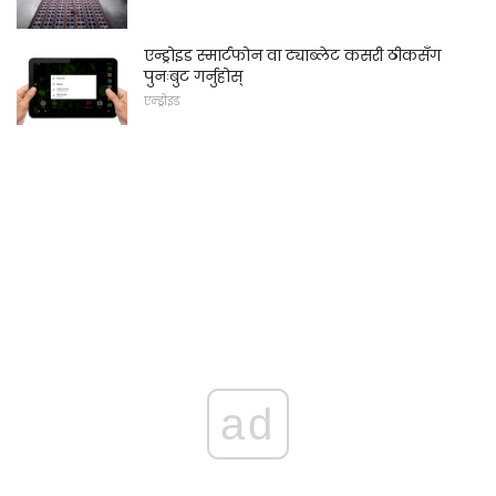
एन्ड्रोइड स्मार्टफोन वा ट्याब्लेट कसरी ठीकसँग
पुनःबुट गर्नुहोस्
एन्ड्रोइड
ad