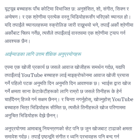
यूट्यूब बच्चाहरू पाँच कोटिमा विभाजित छ: अनुशंसित, शो, संगीत, सिक्न र
अन्वेषण। र एक श्रेणीमा प्रत्येक वस्तु भिडियोहरूसँग भरिएको च्यानल हो।
यदि तपाईंले च्यानलहरूमा स्क्रोलिङ जारी राख्नुभयो भने, तपाइँ अर्को श्रेणीमा
अर्कोबाट फ्लिप गर्नेछ, त्यसैले तपाइँलाई वास्तवमा एक श्रेणीमा ट्याप गर्न
आवश्यक छैन।
आईप्याडका लागि उत्तम शैक्षिक अनुप्रयोगहरू
एपमा एक खोजी प्रकार्य छ जसले आवाज खोजीहरू समर्थन गर्दछ, यद्यपि
तपाइँलाई YouTube बच्चाहरु लाई माइक्रोफोनमा आवाज खोजी प्रयास
गर्ने पहिलो पटक अनुमति दिन अनुमति दिन आवश्यक छ। भ्वाईस द्वारा खोज
गर्ने क्षमता साना केटाकेटीहरूको लागि राम्रो छ जसले तिनीहरू के हेर्न
चाहँदैनन् हिज्जे गर्न सक्षम छैनन्। र चिन्ता नगर्नुहोस्, खोज्नुहोस् YouTube
बच्चाहरु भित्र भिडियोहरू सीमित छ, त्यसैले तिनीहरूले खोज परिणाममा
अनुचित भिडियोहरू देख्ने छैनन्।
अनुप्रयोगमा आमाबाबु नियन्त्रणको सेट पनि छ जुन खोजबाट टाढाको क्षमता
समावेश गर्दछ। तपाईं पृष्ठभूमि संगीत र ध्वनि प्रभावहरू पनि बन्द गर्न