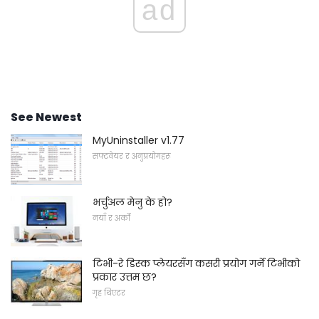
ad
See Newest
MyUninstaller v1.77
सफ्टवेयर र अनुप्रयोगहरू
भर्चुअल मेनु के हो?
नयाँ र अर्को
टिभी-रे डिस्क प्लेयरसँग कसरी प्रयोग गर्ने टिभीको
प्रकार उत्तम छ?
गृह थिएटर