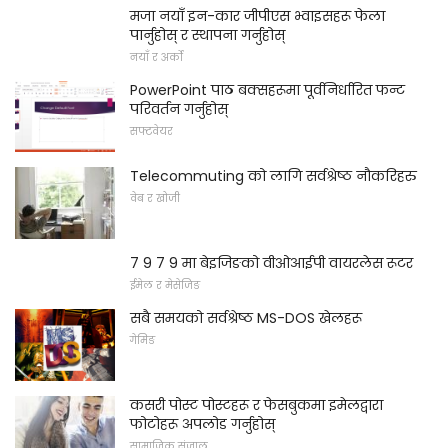
मजा नयाँ इन-कार जीपीएस भ्वाइसहरू फेला
पार्नुहोस् र स्थापना गर्नुहोस्
नयाँ र अर्को
PowerPoint पाठ बक्सहरूमा पूर्वनिर्धारित फन्ट
परिवर्तन गर्नुहोस्
सफ्टवेयर
Telecommuting को लागि सर्वश्रेष्ठ नौकरिहरु
वेब र खोजी
7 9 7 9 मा बेइजिङको वीओआईपी वायरलेस रूटर
ईमेल र मेसेजिङ
सबै समयको सर्वश्रेष्ठ MS-DOS खेलहरू
गेमिङ
कसरी पोस्ट पोस्टहरू र फेसबुकमा इमेलद्वारा
फोटोहरू अपलोड गर्नुहोस्
सामाजिक संजाल