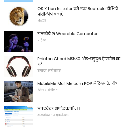
OS X Lion Installer को एक Bootable डीभिडी
प्रतिलिपि बनाएँ
MACS
रास्पबेरी Pi Wearable Computers
पहिरन
Phiaton Chord MS530 शोर-ब्लुटुथ हेडफोन रद्द
गर्दै
उत्पादन समीक्षाहरू
MobileMe Mail Me.com POP सेटिंग्स के हो?
ईमेल र मेसेजिङ
सफ्टवेयर अपडेटकर्ता v1.1
सफ्टवेयर र अनुप्रयोगहरू