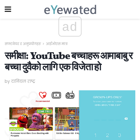
ad
सफ्टवेयर र अनुप्रयोगहरू
आईओएस मात्र
समीक्षा: YouTube बच्चाहरू आमाबाबु र
बच्चा दुवैको लागि एक विजेता हो
by दानियल राष्ट्र