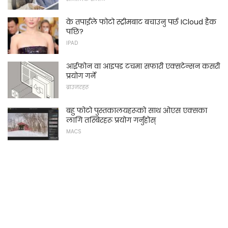
के तपाईंले फोटो स्ट्रीमबाट बचाउनु पर्छ ICloud हैक
पछि?
IPAD
आईफोन वा आइपड टचमा सफारी एक्सटेन्सन कसरी
प्रयोग गर्ने
ब्राउजरहरू
बहु फोटो पुस्तकालयहरूको साथ ओएस एक्सका
लागि तस्बिरहरू प्रयोग गर्नुहोस्
MACS