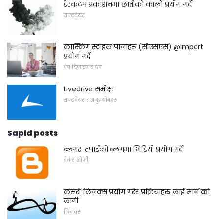
डेस्कटप प्रकाशनमा छातीको कालो प्रयोग गर्दै
सफ्टवेयर
कास्किंग स्टाइल पानाहरू (सीएसएस) @import
प्रयोग गर्दै
वेब डिजाइन र देव
Livedrive समीक्षा
सफ्टवेयर र अनुप्रयोगहरू
Sapid posts
ब्लगर: तपाईंको ब्लगमा भिडियो प्रयोग गर्दै
वेब र खोजी
कसरी लिनक्स प्रयोग गरेर प्रक्रियाहरु लाई मार्न को
लागी
लिनक्स