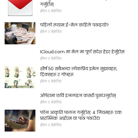
गर्नुहोस्
ईमेल र मेसेजिङ
पहिलो स्प्याम ई-मेल कहिले पठाइयो?
ईमेल र मेसेजिङ
ICloud.com मा मेल मा पूर्ण संदेश हेडर हेर्नुहोस
ईमेल र मेसेजिङ
शीर्ष 50 सबैभन्दा लोकप्रिय इमेल सुझावहरू,
ट्रिक्सहरू र गोपहरू
ईमेल र मेसेजिङ
ओपेरामा छवि इनलाइन कसरी घुसाउनुहोस्
ईमेल र मेसेजिङ
फोन आकृति पालन गर्नुहोस्: 4 नियमहरू एक
प्रारम्भिक आईएम वा पाठ पठाउँदा
ईमेल र मेसेजिङ