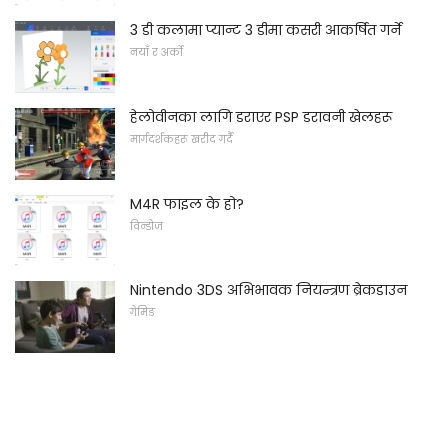
3 डी कलामा प्यान्ट 3 डीमा कसरी आकर्षित गर्ने
नयाँ र अर्को
हेलोवीनका लागि डराएर PSP डरावनी खेलहरू
मार्गदर्शकहरू खरीद गर्दै
M4R फाइल के हो?
विन्डोज
Nintendo 3DS अभिभावक नियन्त्रण ब्रेकडाउन
गेमिङ