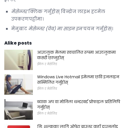
मेसेन्जर
क्लिक गर्नुहोस् विन्डोज लाइभ हटमेल
उपकरणपट्टीमा।
मेनुबाट
मेसेन्जर (वेब) मा साइन इन
चयन गर्नुहोस्।
Alike posts
आउटलुक मेलमा स्वचालित रूपमा आउटलुकमा
कसरी छाप्नुहोस्
ईमेल र मेसेजिङ
Windows Live Hotmail इमेलमा छवि इनलाइन
सम्मिलित गर्नुहोस्
ईमेल र मेसेजिङ
ब्याक अप वा मोजिला थन्डरबर्ड प्रोफाइल प्रतिलिपि
गर्नुहोस्
ईमेल र मेसेजिङ
नि: शुल्कका लागि ओपेरा ब्राउजर कहाँ डाउनलोड