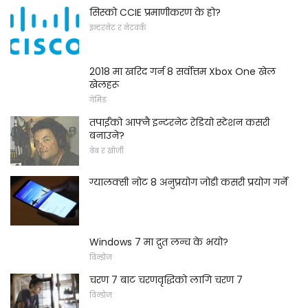
सिस्को CCIE प्रमाणीकरण के हो?
इन्टरनेट र नेटवर्क
2018 मा खरिद गर्न 8 सर्वोत्तम Xbox One खेल
खेलहरू
गेमिङ
तपाईंको आफ्नै इन्टरनेट रेडियो स्टेशन कसरी
बनाउने?
वेब र खोजी
ग्यालक्सी नोट 8 अनुप्रयोग जोडी कसरी प्रयोग गर्ने
Windows 7 मा द्रुत लन्च के भयो?
विन्डोज
चरण 7 बाट चरणवृद्धिको लागि चरण 7
विन्डोज