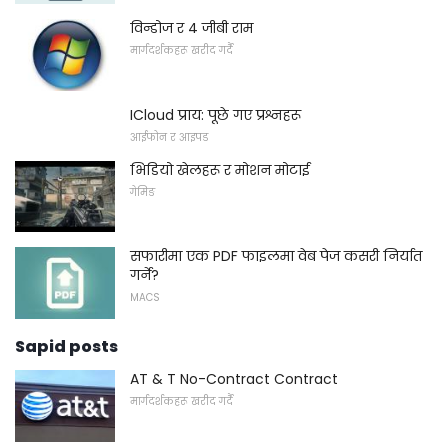
विन्डोज र 4 जीबी राम
मार्गदर्शकहरू खरीद गर्दै
ICloud प्राय: पूछे गए प्रश्नहरू
आईफोन र आइपड
भिडियो खेलहरू र मोशन मोटाई
गेमिङ
सफारीमा एक PDF फाइलमा वेब पेज कसरी निर्यात
गर्ने?
MACS
Sapid posts
AT & T No-Contract Contract
मार्गदर्शकहरू खरीद गर्दै