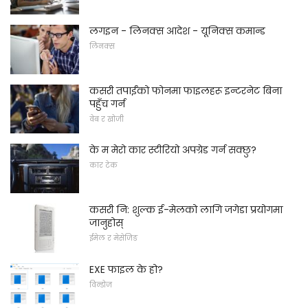
लगइन - लिनक्स आदेश - यूनिक्स कमान्ड
लिनक्स
कसरी तपाईंको फोनमा फाइलहरू इन्टरनेट बिना
पहुँच गर्न
वेब र खोजी
के म मेरो कार स्टीरियो अपग्रेड गर्न सक्छु?
कार टेक
कसरी नि: शुल्क ई-मेलको लागि जगेडा प्रयोगमा
जानुहोस्
ईमेल र मेसेजिङ
EXE फाइल के हो?
विन्डोज