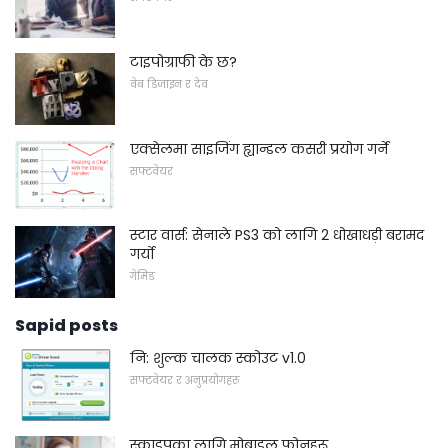
टाइपोग्राफी के छ?
वेब डिजाइन र देव
एक्सेलमा साइजिंग ह्यान्डल कसरी प्रयोग गर्ने
सफ्टवेयर
स्टार वार्स: सेनाले PS3 को लागि 2 धोखाधड़ी बरामद
गर्यो
गेमिङ
Sapid posts
नि: शुल्क चालक स्कोउट v1.0
सफ्टवेयर र अनुप्रयोगहरू
स्काइपका लागि मोबाइल फोनहरू