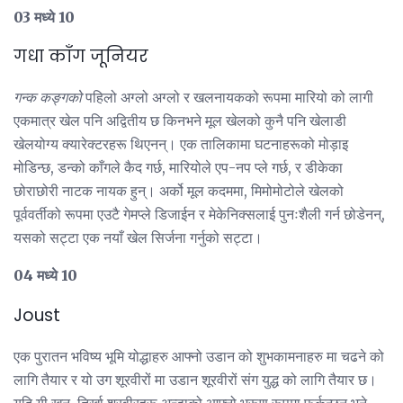
03 मध्ये 10
गधा काँग जूनियर
गन्क कङ्गको
पहिलो अग्लो अग्लो र खलनायकको रूपमा मारियो को लागी
एकमात्र खेल पनि अद्वितीय छ किनभने मूल खेलको कुनै पनि खेलाडी
खेलयोग्य क्यारेक्टरहरू थिएनन्। एक तालिकामा घटनाहरूको मोड़ाइ
मोडिन्छ, डन्को काँगले कैद गर्छ, मारियोले एप-नप प्ले गर्छ, र डीकेका
छोराछोरी नाटक नायक हुन्। अर्को मूल कदममा, मिमोमोटोले खेलको
पूर्ववर्तीको रूपमा एउटै गेमप्ले डिजाईन र मेकेनिक्सलाई पुनःशैली गर्न छोडेनन्,
यसको सट्टा एक नयाँ खेल सिर्जना गर्नुको सट्टा।
04 मध्ये 10
Joust
एक पुरातन भविष्य भूमि योद्धाहरु आफ्नो उडान को शुभकामनाहरु मा चढने को
लागि तैयार र यो उग शूरवीरों मा उडान शूरवीरों संग युद्ध को लागि तैयार छ।
यदि यी खून-तिर्खा शूरवीरहरू अन्डाको आफ्नो भ्रूण रूपमा फर्कन्छन् भने