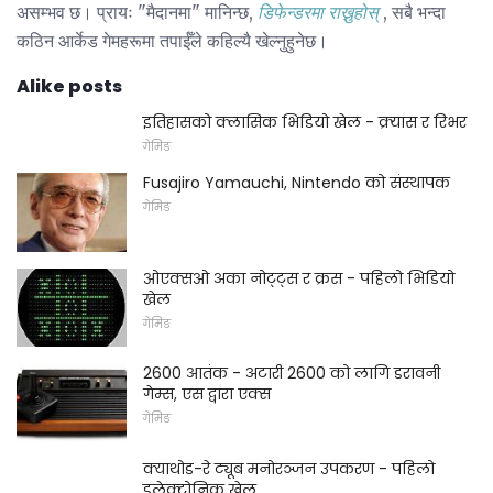
असम्भव छ। प्रायः "मैदानमा" मानिन्छ,
डिफेन्डरमा राख्नुहोस्
, सबै भन्दा
कठिन आर्केड गेमहरूमा तपाईँले कहिल्यै खेल्नुहुनेछ।
Alike posts
इतिहासको क्लासिक भिडियो खेल - क्र्यास र रिभर
गेमिङ
Fusajiro Yamauchi, Nintendo को संस्थापक
गेमिङ
ओएक्सओ अका नोट्ट्स र क्रस - पहिलो भिडियो
खेल
गेमिङ
2600 आतंक - अटारी 2600 को लागि डरावनी
गेम्स, एस द्वारा एक्स
गेमिङ
क्याथोड-रे ट्यूब मनोरञ्जन उपकरण - पहिलो
इलेक्ट्रोनिक खेल