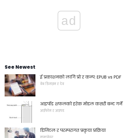
ad
See Newest
ई प्रकाशनको लागि प्रो र कन्प: EPUB vs PDF
वेब डिजाइन र देव
आइपॉड शफलको हरेक मोडल कसरी बन्द गर्ने
आईफोन र आइपड
डिजिटल र परम्परागत प्रकृया प्रक्रिया
सफ्टवेयर