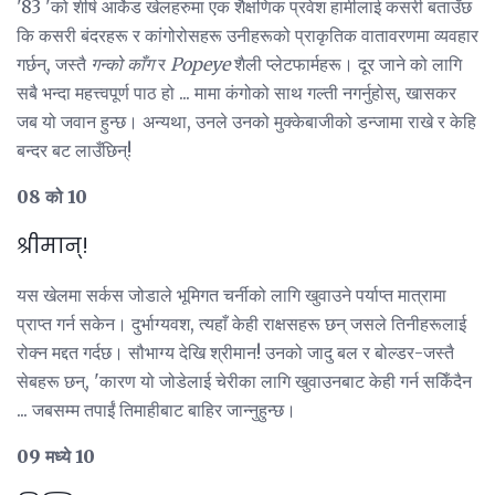
'83 'को शीर्ष आर्केड खेलहरुमा एक शैक्षणिक प्रवेश हामीलाई कसरी बताउँछ
कि कसरी बंदरहरू र कांगोरोसहरू उनीहरूको प्राकृतिक वातावरणमा व्यवहार
गर्छन्, जस्तै
गन्को काँग
र
Popeye
शैली प्लेटफार्महरू। दूर जाने को लागि
सबै भन्दा महत्त्वपूर्ण पाठ हो ... मामा कंगोको साथ गल्ती नगर्नुहोस्, खासकर
जब यो जवान हुन्छ। अन्यथा, उनले उनको मुक्केबाजीको डन्जामा राखे र केहि
बन्दर बट लाउँछिन्!
08 को 10
श्रीमान्!
यस खेलमा सर्कस जोडाले भूमिगत चर्नीको लागि खुवाउने पर्याप्त मात्रामा
प्राप्त गर्न सकेन। दुर्भाग्यवश, त्यहाँ केही राक्षसहरू छन् जसले तिनीहरूलाई
रोक्न मद्दत गर्दछ। सौभाग्य देखि श्रीमान! उनको जादु बल र बोल्डर-जस्तै
सेबहरू छन्, 'कारण यो जोडेलाई चेरीका लागि खुवाउनबाट केही गर्न सकिँदैन
... जबसम्म तपाईं तिमाहीबाट बाहिर जान्नुहुन्छ।
09 मध्ये 10