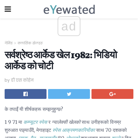
ad
गेमिङ
क्लासिक खेलहरू
सर्वश्रेष्ठ आर्केड खेल 1982: भिडियो
आर्केड को चोटी
by डी एस कोहेन
के तपाइँ यी शीर्षकहरू सम्झनुहुन्छ?
1 9 71 मा
कम्प्यूटर स्पेस
र
ग्यालेक्सी खेलको
साथ उनीहरूको विनम्र
शुरुआत पछ्याउँदै, मेगाहाइट
स्पेस आक्रमणकारियोंका
साथ 70 दशकको
अन्तमा,
प्याक-मैन
,
गालागासँग
80
ओभरको
शुरुआतमा हावामा
हाल्ने
र हिट