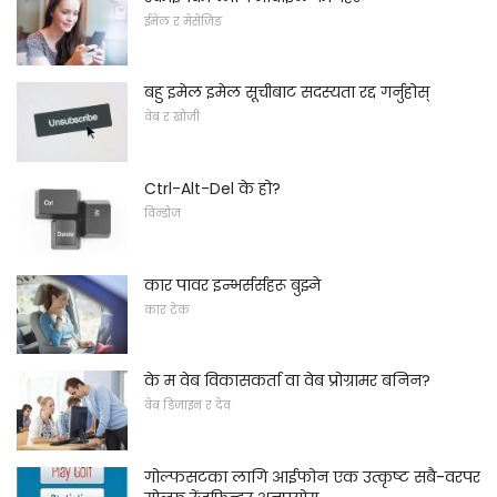
ईमेल र मेसेजिङ
बहु इमेल इमेल सूचीबाट सदस्यता रद्द गर्नुहोस्
वेब र खोजी
Ctrl-Alt-Del के हो?
विन्डोज
कार पावर इन्भर्सर्सहरू बुझ्ने
कार टेक
के म वेब विकासकर्ता वा वेब प्रोग्रामर बनिन?
वेब डिजाइन र देव
गोल्फसटका लागि आईफोन एक उत्कृष्ट सबै-वरपर