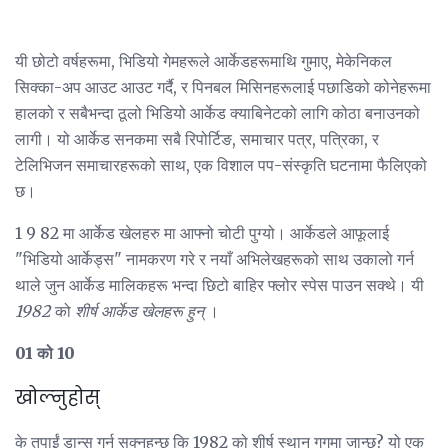
यी छोटो वर्षहरूमा, भिडियो गेमहरूले आर्केडहरूमाथि गुमाए, मेकेनिकल
सिक्का-अप आउट आउट गर्दै, र पिनबल मिसिनहरूलाई पछाडिको कोनेहरूमा
हालको र सबैभन्दा ठूलो भिडियो आर्केड क्याबिनेटको लागि कोठा बनाउनको
लागी। यो आर्केड सनकमा सबै रिपोर्टिङ, समाचार पत्र, पत्रिका, र
टेलिभिजन समाचारहरूको साथ, एक विशाल पप-संस्कृति घटनामा फैलिएको
छ।
1 9 82 मा आर्केड खेलहरु मा आफ्नो चोटी पुग्यो। आर्केडले आफूलाई
"भिडियो आर्केड्स" नामकरण गरे र नयाँ अभिलेखहरूको साथ उकालो गर्न
थाले जुन आर्केड मालिकहरू भन्दा छिटो बाहिर फ्लोर स्पेस पाउन सक्थे। यी
1982
को
शीर्ष आर्केड खेलहरू हुन्
।
01 को 10
खोल्नुहोस्
के तपाईं डान्स गर्न सक्नुहुन्छ कि 1982 को शीर्ष स्थान गगमा जान्छ? यो एक