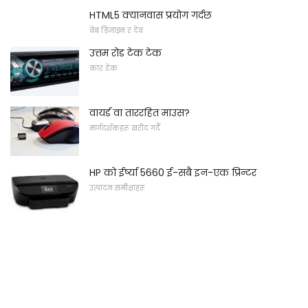
HTML5 क्यानवास प्रयोग गर्दछ
वेब डिजाइन र देव
उत्तम रोड टेक टेक
कार टेक
वायर्ड वा ताररहित माउस?
मार्गदर्शकहरू खरीद गर्दै
HP को ईर्ष्या 5660 ई-सबै इन-एक प्रिन्टर
उत्पादन समीक्षाहरू