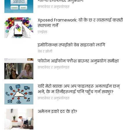
गोल्फ रेंजफिन्डर अनुप्रयोग
सफ्टवेयर र अनुप्रयोगहरू
Xposed Framework: यो के छ र त्यसलाई कसरी
स्थापना गर्ने
एन्ड्रोइड
इमोटिकन्स तपाईंको वेब साइटको लागि
वेब र खोजी
फोटोन आईफोन फ्लैश ब्राउजर अनुप्रयोग समीक्षा
सफ्टवेयर र अनुप्रयोगहरू
यदि मेरो ब्याक अप अप फाइलहरू अनलाईन छन्
भने, के म तिनीहरूलाई पनि पहुँच गर्न सक्छु?
सफ्टवेयर र अनुप्रयोगहरू
अमेजन इको डट के हो?