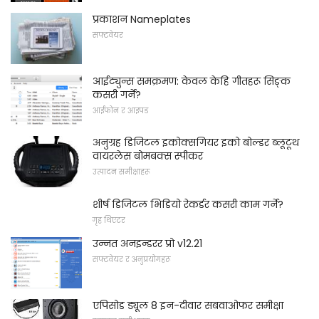
प्रकाशन Nameplates
सफ्टवेयर
आईट्युन्स समक्रमण: केवल केहि गीतहरू सिङ्क
कसरी गर्ने?
आईफोन र आइपड
अनुग्रह डिजिटल इकोक्सगियर इको बोल्डर ब्लूटूथ
वायरलेस बोमबक्स स्पीकर
उत्पादन समीक्षाहरू
शीर्ष डिजिटल भिडियो रेकर्डर कसरी काम गर्ने?
गृह थिएटर
उन्नत अनइन्डरर प्रो v12.21
सफ्टवेयर र अनुप्रयोगहरू
एपिसोड ड्यूल 8 इन-दीवार सबवाओफर समीक्षा