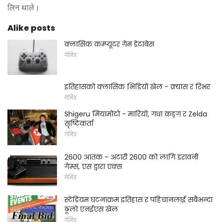
लिन थाले।
Alike posts
क्लासिक कम्प्यूटर गेम डेटाबेस
गेमिङ
इतिहासको क्लासिक भिडियो खेल - क्र्यास र रिभर
गेमिङ
Shigeru मियामोटो - मारियो, गधा कङ्ग र Zelda
सृष्टिकर्ता
गेमिङ
2600 आतंक - अटारी 2600 को लागि डरावनी
गेम्स, एस द्वारा एक्स
गेमिङ
स्टेडियम घटनाक्रम इतिहास र पहिचानलाई सबैभन्दा
ठूलो एनईएस खेल
गेमिङ