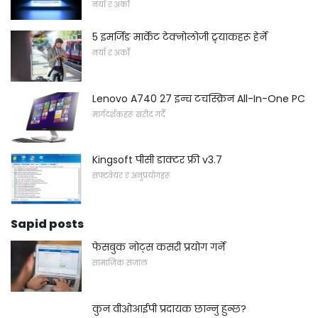
नयाँ र अर्को
5 इमर्जिङ मार्केट टेक्नोलोजी ट्र्याकहरू हेर्ने
नयाँ र अर्को
Lenovo A740 27 इन्च टचस्क्रिन All-In-One PC
मार्गदर्शकहरू खरीद गर्दै
Kingsoft पीसी डाक्टर फ्री v3.7
सफ्टवेयर र अनुप्रयोगहरू
Sapid posts
फेसबुक नोट्स कसरी प्रयोग गर्ने
सामाजिक संजाल
कुन वीओआईपी प्रदायक छान्नु हुन्छ?