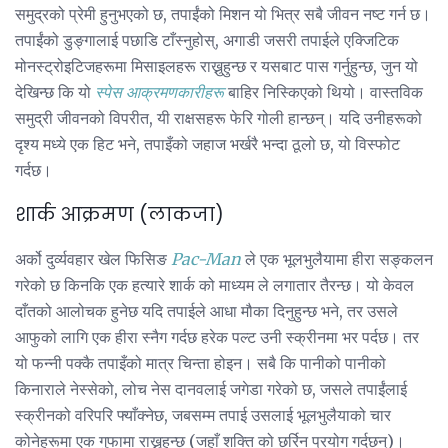
समुद्रको प्रेमी हुनुभएको छ, तपाईंको मिशन यो भित्र सबै जीवन नष्ट गर्न छ।
तपाईंको डुङ्गालाई पछाडि टाँस्नुहोस्, अगाडी जसरी तपाईले एक्जिटिक
मोनस्ट्रोइटिजहरूमा मिसाइलहरू राख्नुहुन्छ र यसबाट पास गर्नुहुन्छ, जुन यो
देखिन्छ कि यो
स्पेस आक्रमणकारीहरू
बाहिर निस्किएको थियो। वास्तविक
समुद्री जीवनको विपरीत, यी राक्षसहरू फेरि गोली हान्छन्। यदि उनीहरूको
दृश्य मध्ये एक हिट भने, तपाइँको जहाज भर्खरै भन्दा ठूलो छ, यो विस्फोट
गर्दछ।
शार्क आक्रमण (लाकजा)
अर्को दुर्व्यवहार खेल फिसिङ
Pac-Man
ले एक भूलभुलैयामा हीरा सङ्कलन
गरेको छ किनकि एक हत्यारे शार्क को माध्यम ले लगातार तैरन्छ। यो केवल
दाँतको आलोचक हुनेछ यदि तपाईले आधा मौका दिनुहुन्छ भने, तर उसले
आफुको लागि एक हीरा स्नैग गर्दछ हरेक पल्ट उनी स्क्रीनमा भर पर्दछ। तर
यो फन्नी पक्कै तपाइँको मात्र चिन्ता होइन। सबै कि पानीको पानीको
किनाराले नेस्सेको, लोच नेस दानवलाई जगेडा गरेको छ, जसले तपाईंलाई
स्क्रीनको वरिपरि फ्याँक्नेछ, जबसम्म तपाई उसलाई भूलभुलैयाको चार
कोनेहरूमा एक गुफामा राख्नुहुन्छ (जहाँ शक्ति को छर्रिन प्रयोग गर्दछन्)।