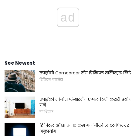
ad
See Newest
तपाईंको Camcorder सँग डिजिटल तस्बिरहरू लिँदै
डिजिटल क्यामेरा
तपाईंको सोनोस प्लेबारसँग एप्पल टिभी कसरी प्रयोग
गर्ने
गृह थिएटर
डिजिटल आँखा तनाव कम गर्न नीलो लाइट फिल्टर
अनुप्रयोग