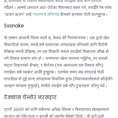
छ, वास्तवमा यी विशाल मकवानहरू केवल तपाईंको फल चोर्ने प्रयास
गर्दैछन्। आफ्नो उत्पादन आठ-लेटेका शैतानबाट बचत गर्न, तपाईँले गेम प्लेमा
'डाउन डाउन' लाई
ग्यालगा
र
सेन्टिपेड
बीचको क्रसमा गोली हाल्नुहुन्छ।
Sssnake
यो एक्शन डरावनी फिल्म जस्तै छ, केवल धेरै निराशाजनक। एक ठूलो खेल
शिकारीको रूपमा, तपाईं सबै प्रकारका जनावरहरू मरिचको लागि हिपोपी
देखिन्छ जस्तो देखिन्छ, तर एक शिकारी जसले तपाईंको शिकारमा आँखा हो
भने विशाल हत्यारा सांप हो। सनप्पायर खेल्न कल्पना गर्नुहोस्, तर तलको
सट्टा स्क्रिनको बीचमा, र सेप्टेयर (यस अवस्थामा एक विशाल साँप)
तपाईका सबै पक्षबाट आउँदै हुनुहुन्छ। प्रत्येक समय जब सांपलाई गोली
लगाउँदछ यो दुई साना सांपहरूमा विभाजित हुन्छ (विकासकर्ताहरूले कीड़ेसँग
उलझन सांपहरू हुनुपर्छ), त्यसैले तपाईले सबै साँप टुक्राहरू उभिनु पर्छ।
टेक्सास चेन्सेउ नरसंहार
एटारी 2600 को लागि सबैभन्दा अधिक हिंसक र विवादास्पद खेलहरुमध्ये
काउंटर को पछि ताला र कुञ्जी को अंतर्गत बेचेको थियो। यो कुनै ठूलो