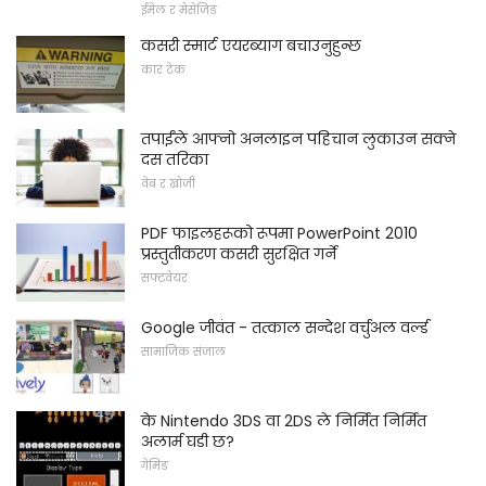
ईमेल र मेसेजिङ
कसरी स्मार्ट एयरब्याग बचाउनुहुन्छ
कार टेक
तपाईंले आफ्नो अनलाइन पहिचान लुकाउन सक्ने
दस तरिका
वेब र खोजी
PDF फाइलहरूको रूपमा PowerPoint 2010
प्रस्तुतीकरण कसरी सुरक्षित गर्ने
सफ्टवेयर
Google जीवंत - तत्काल सन्देश वर्चुअल वर्ल्ड
सामाजिक संजाल
के Nintendo 3DS वा 2DS ले निर्मित निर्मित
अलार्म घडी छ?
गेमिङ